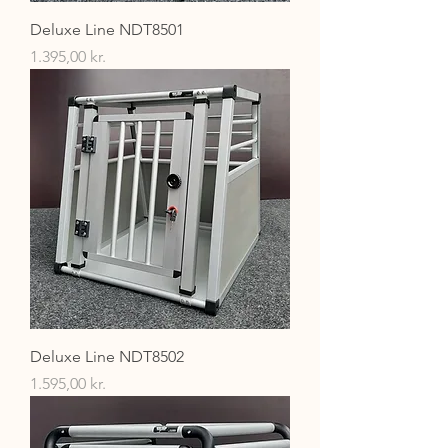
Deluxe Line NDT8501
Pris
1.395,00 kr.
Deluxe Line NDT8502
Pris
1.595,00 kr.