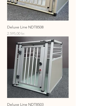
Deluxe Line NDT8508
Pris
2.595,00 kr.
Deluxe Line NDT8503