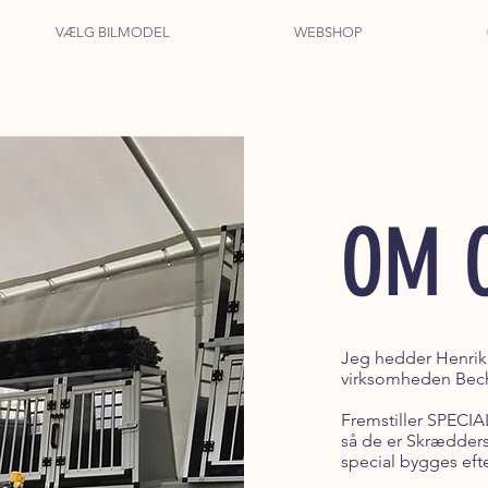
VÆLG BILMODEL
WEBSHOP
OM 
Jeg hedder Henrik 
virksomheden Bech
Fremstiller SPECIAL
så de er Skrædders
special bygges eft