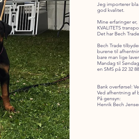
Jeg importerer bla
god kvalitet.
Mine erfaringer er,
KVALITETS transpor
Det har Bech Trade
Bech Trade tilbyder
burene til afhentn
bare man lige laver 
Mandag til Søndag:
en SMS på 22 32 88 
Bank overførsel: Ve
Ved afhentning af 
På gensyn:
Henrik Bech Jense