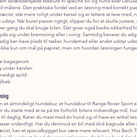
m skræddersyede stålbure til specifik bil og hund eller Deluxe 
il målene. Den praktiske fordel ved en løsning med korrekt pas
æcist, står mere roligt under kørsel og er lettere at leve med, 
udstyr. Når buret passer rigtigt, slipper du for at skulle justere,
ver gang du skal bruge bilen. Det giver også bedre sikkerhed fo
skyde sig under bremsning eller i sving. Samtidig bevarer du adg
ig kan have plads til tasker, hundemad eller andet udstyr uden
ikke kun om mål på papiret, men om hvordan løsningen fungerer
ske bagagerum
g under kørslen
nødigt spild
jlkøb
sning
 et almindeligt hundebur, et hundebur til Range Rover Sport e
 du starte med at se på tre forhold: bilens indvendige mål, hun
til daglig. Kører du mest med én hund og vil have en enkel løs
sser ordentligt. Har du derimod en bil med skrå bagrude eller 
st, kan et specialbygget bur være mere relevant. Hos Bech Tr