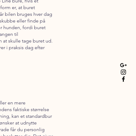
Line bure, hvis et
form er, at buret
når bilen bruges hver dag
 skubbe eller finde på
r hunden, fordi buret
angen til
 at skulle tage buret ud.
 i praksis dag efter
ller en mere
dens faktiske størrelse
ning, kan et standardbur
ønsker at udnytte
ade får du personlig