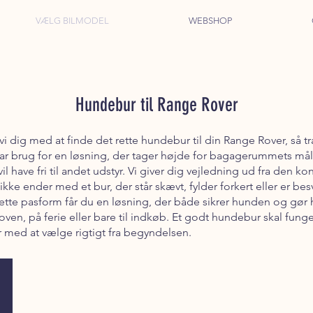
VÆLG BILMODEL
WEBSHOP
Hundebur til Range Rover
i dig med at finde det rette hundebur til din Range Rover, så t
 har brug for en løsning, der tager højde for bagagerummets m
il have fri til andet udstyr. Vi giver dig vejledning ud fra den 
kke ender med et bur, der står skævt, fylder forkert eller er besv
ette pasform får du en løsning, der både sikrer hunden og gør 
oven, på ferie eller bare til indkøb. Et godt hundebur skal fung
r med at vælge rigtigt fra begyndelsen.