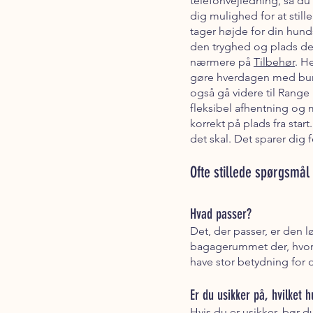
telefonvejledning, så du 
dig mulighed for at stil
tager højde for din hund
den tryghed og plads den 
nærmere på
Tilbehør
. H
gøre hverdagen med bur i
også gå videre til Rang
fleksibel afhentning og m
korrekt på plads fra star
det skal. Det sparer dig f
Ofte stillede spørgsmå
Hvad passer?
Det, der passer, er den
bagagerummet der, hvor 
have stor betydning for 
Er du usikker på, hvilket h
Hvis du er usikker, bør d