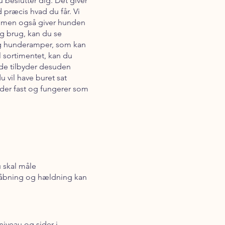
u beslutter dig. Det giver
 præcis hvad du får. Vi
n, men også giver hunden
ig brug, kan du se
 og hunderamper, som kan
 sortimentet, kan du
de tilbyder desuden
u vil have buret sat
idder fast og fungerer som
 skal måle
i åbning og hældning kan
niveau og sider i