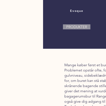
Evoque
PRODUKTER
Mange køber først et bur 
Problemet opstår ofte, f
gulvniveau, sidebeklædn
for, om buret kan stå st
skrånende bagende stille
giver det mening at vurd
bagagerumsbur til Range R
også give dig adgang ti