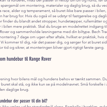
kan få vurderet, hvad der passer til netop din bil og hund, før d
le spørgsmål om montering, materialer og daglig brug, så du ved
s race, alder og temperament, så buret ikke bare passer i bile
har brug for. Hvis du også vil se udstyr til fastgørelse og dagl
er finder du blandt andet stropper, hundetæpper, rullemåtter
 bilen mere praktisk. Skal du bruge en modelrettet indgang til
e Rover og sammenholde løsningerne med din biltype. Bech Tra
ontering 7 dage om ugen efter aftale, hvilket er praktisk, hvis d
t. Vi kommer til dig, når det passer dig, og sørger for at buret s
or tid og sikrer, at monteringen bliver gjort rigtigt første gang.
l om hundebur til Range Rover
 løsning hvor bilens mål og hundens behov er tænkt sammen. Du
buret skal stå, og ikke kun se på modelnavnet. Små forskelle 
den daglige brug.
undebur der passer til din bil?
u ikke vælge ud fra standardmål alene. Forskelle i bagklap, gulv