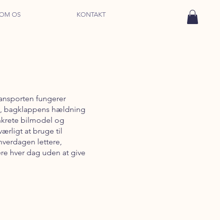
OM OS
KONTAKT
ransporten fungerer
ål, bagklappens hældning
konkrete bilmodel og
ærligt at bruge til
hverdagen lettere,
ere hver dag uden at give