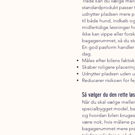
Trade kan du vælge melle
standardprodukt passer t
udnytter pladsen mere pr
til både hund, indkøb og 
midlertidige løsninger h
ikke kan vippe eller for
bagagerummet, så du stad
En god pasform handler 
dag.
Måles efter bilens fakti
Skaber roligere placerin
Udnytter pladsen uden u
Reducerer risikoen for fe
Så vælger du den rette lø
Når du skal vælge mellem
specialbygget model, bør
og hvordan bilen bruges 
være nok, hvis målene pa
bagagerummet mere præci