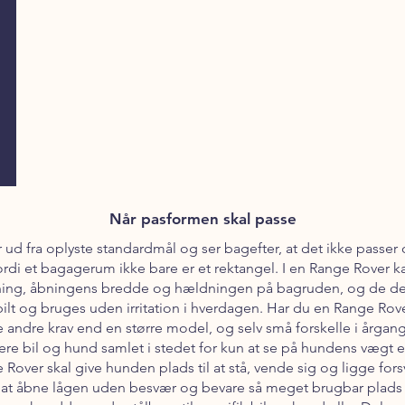
Når pasformen skal passe
ud fra oplyste standardmål og ser bagefter, at det ikke passer o
ordi et bagagerum ikke bare er et rektangel. I en Range Rover k
ing, åbningens bredde og hældningen på bagruden, og de deta
abilt og bruges uden irritation i hverdagen. Har du en Range Ro
 andre krav end en større model, og selv små forskelle i årgang 
ere bil og hund samlet i stedet for kun at se på hundens vægt e
over skal give hunden plads til at stå, vende sig og ligge forsv
l at åbne lågen uden besvær og bevare så meget brugbar plad