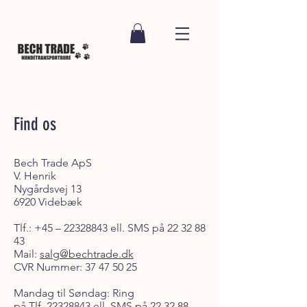
Find os
Bech Trade ApS
V. Henrik
Nygårdsvej 13
6920 Videbæk
Tlf.: +45 –
22328843
ell. SMS på
22 32 88
43
Mail:
salg@bechtrade.dk
CVR Nummer:
37 47 50 25
Mandag til Søndag: Ring
på Tlf.
22328843
ell. SMS på
22 32 88