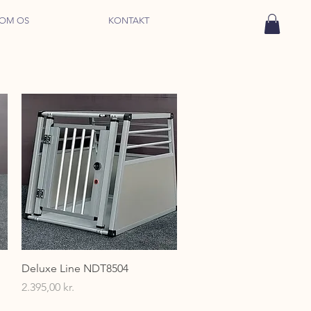
OM OS
KONTAKT
Hurtigvisning
Deluxe Line NDT8504
Pris
2.395,00 kr.