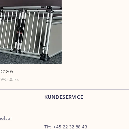
Hurtigvisning
C1806
ris
.995,00 kr.
KUNDESERVICE
gelser
Tlf:
+45 22 32 88 43