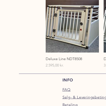
Hurtigvisning
Deluxe Line NDT8508
D
Pris
P
2.595,00 kr.
3
INFO
FAQ
Salg- & Leveringsbetin
Betaling