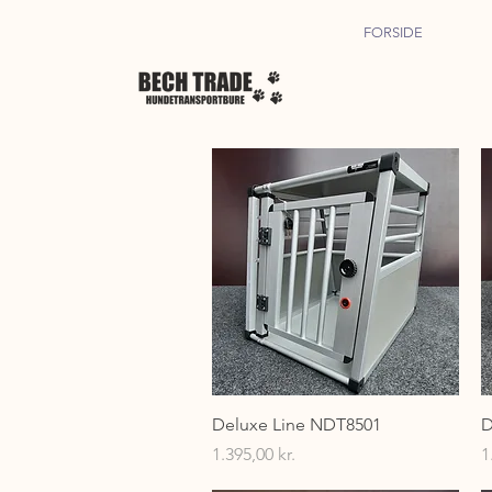
FORSIDE
Hurtigvisning
Deluxe Line NDT8501
D
Pris
P
1.395,00 kr.
1