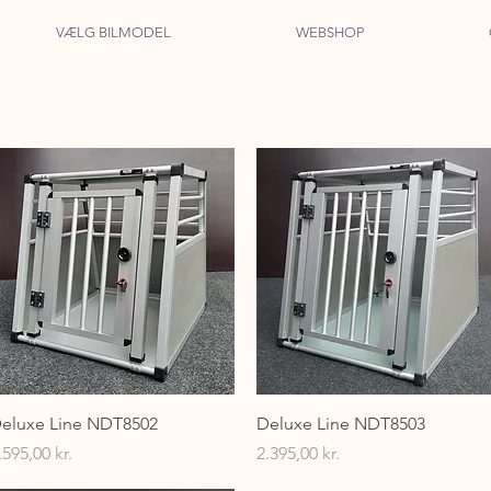
VÆLG BILMODEL
WEBSHOP
Hurtigvisning
Hurtigvisning
eluxe Line NDT8502
Deluxe Line NDT8503
ris
Pris
.595,00 kr.
2.395,00 kr.