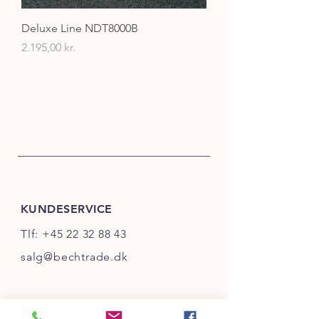
Deluxe Line NDT8000B
Pris
2.195,00 kr.
KUNDESERVICE
Tlf:
+45 22 32 88 43
salg@bechtrade.dk
INFO