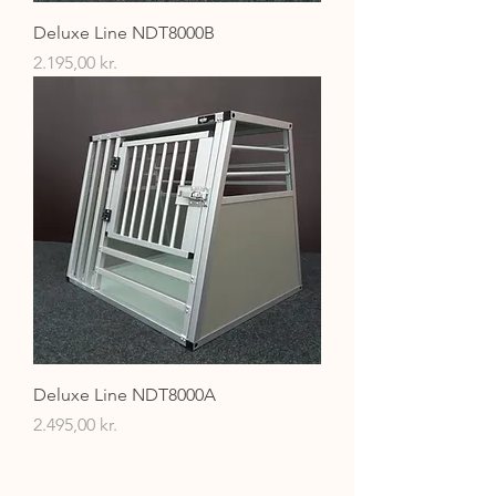
Deluxe Line NDT8000B
Pris
2.195,00 kr.
Deluxe Line NDT8000A
Pris
2.495,00 kr.