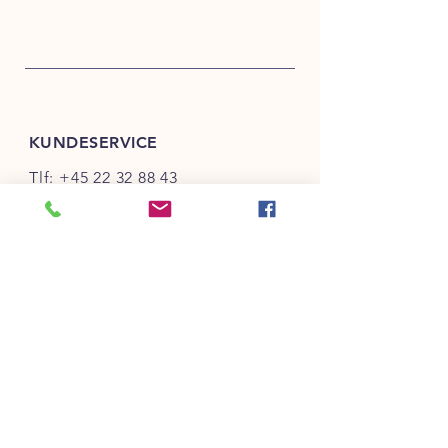
KUNDESERVICE
Tlf:
+45 22 32 88 43
salg@bechtrade.dk
INFO
FAQ
Salg- & Leveringsbetingelser
Betaling