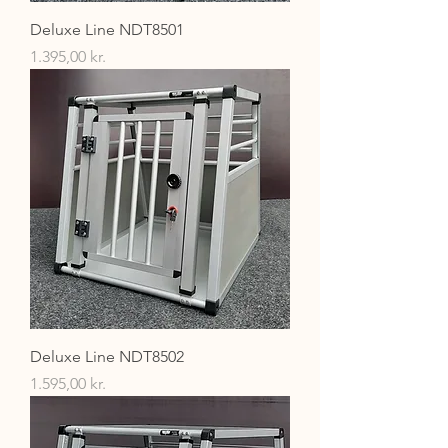
Deluxe Line NDT8501
Pris
1.395,00 kr.
Deluxe Line NDT8502
Pris
1.595,00 kr.