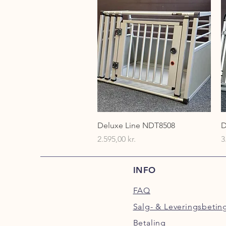
Hurtigvisning
Deluxe Line NDT8508
D
Pris
P
2.595,00 kr.
3
INFO
FAQ
Salg- & Leveringsbetin
Betaling