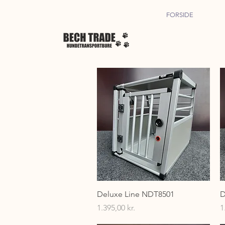
FORSIDE
Hurtigvisning
Deluxe Line NDT8501
D
Pris
P
1.395,00 kr.
1