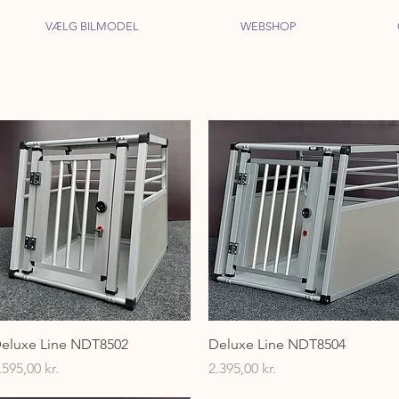
VÆLG BILMODEL
WEBSHOP
Hurtigvisning
Hurtigvisning
eluxe Line NDT8502
Deluxe Line NDT8504
ris
Pris
.595,00 kr.
2.395,00 kr.