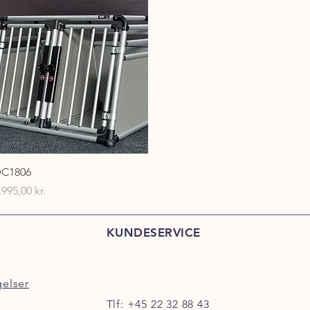
Hurtigvisning
C1806
ris
.995,00 kr.
KUNDESERVICE
gelser
Tlf:
+45 22 32 88 43