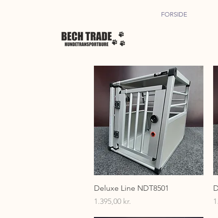
FORSIDE
Hurtigvisning
Deluxe Line NDT8501
D
Pris
P
1.395,00 kr.
1