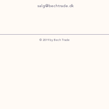
salg@bechtrade.dk
© 2019 by Bech Trade