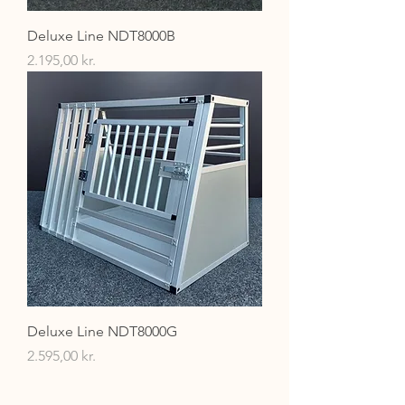
Deluxe Line NDT8000B
Pris
2.195,00 kr.
Deluxe Line NDT8000G
Pris
2.595,00 kr.