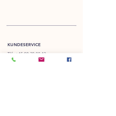
KUNDESERVICE
Tlf:
+45 22 32 88 43
salg@bechtrade.dk
INFO
FAQ
Salg- & Leveringsbetingelser
Betaling