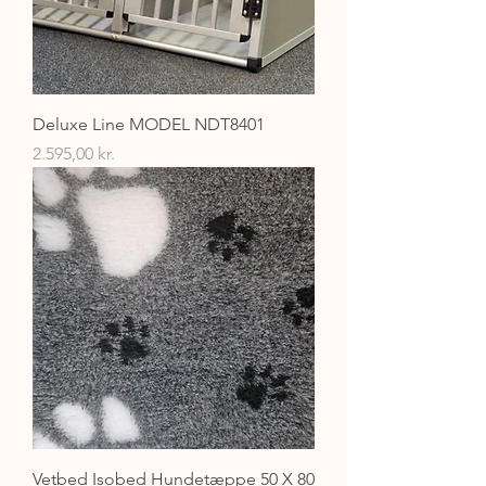
Deluxe Line MODEL NDT8401
Pris
2.595,00 kr.
Vetbed Isobed Hundetæppe 50 X 80