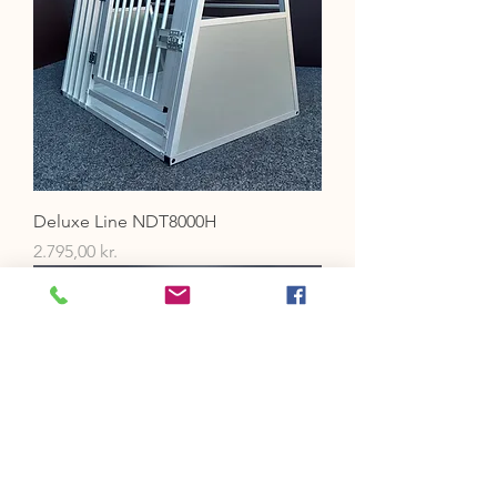
Deluxe Line NDT8000H
Pris
2.795,00 kr.