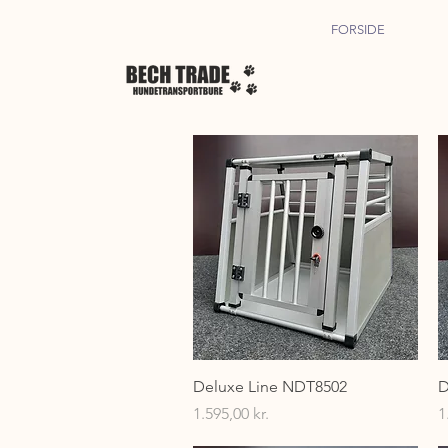
FORSIDE
Hurtigvisning
Deluxe Line NDT8502
D
Pris
P
1.595,00 kr.
1