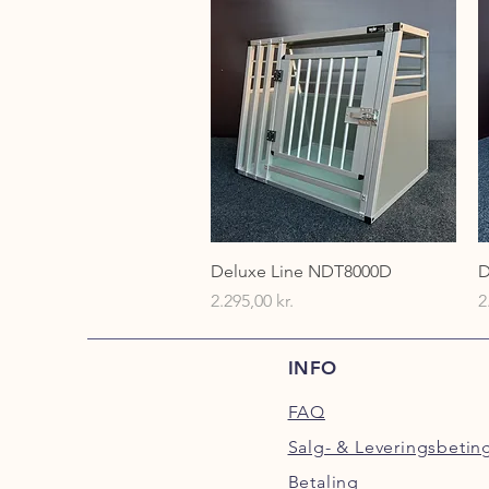
Hurtigvisning
Deluxe Line NDT8000D
D
Pris
P
2.295,00 kr.
2
INFO
FAQ
Salg- & Leveringsbetin
Betaling