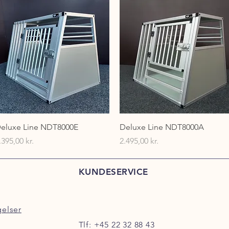
Hurtigvisning
Hurtigvisning
eluxe Line NDT8000E
Deluxe Line NDT8000A
ris
Pris
.395,00 kr.
2.495,00 kr.
KUNDESERVICE
gelser
Tlf:
+45 22 32 88 43