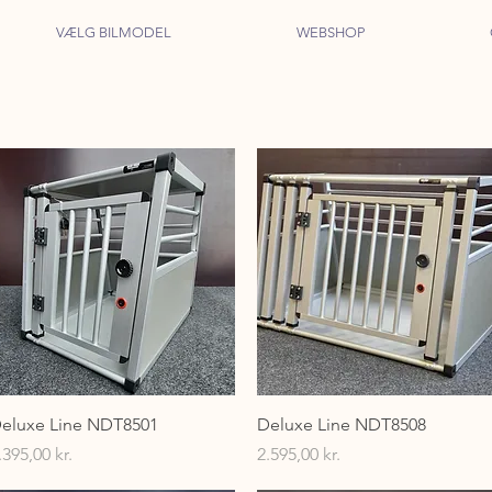
VÆLG BILMODEL
WEBSHOP
Hurtigvisning
Hurtigvisning
eluxe Line NDT8501
Deluxe Line NDT8508
ris
Pris
.395,00 kr.
2.595,00 kr.