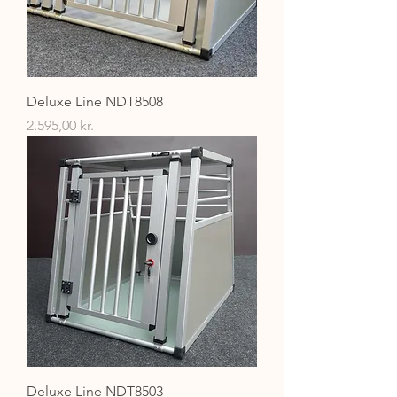
Deluxe Line NDT8508
Pris
2.595,00 kr.
Deluxe Line NDT8503