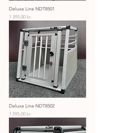
Deluxe Line NDT8501
Pris
1.395,00 kr.
Deluxe Line NDT8502
Pris
1.595,00 kr.