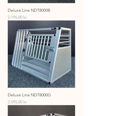
Deluxe Line NDT8000B
Pris
2.195,00 kr.
Deluxe Line NDT8000G
Pris
2.595,00 kr.