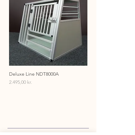
Deluxe Line NDT8000A
Pris
2.495,00 kr.