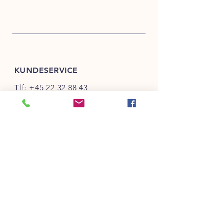
KUNDESERVICE
Tlf:
+45 22 32 88 43
salg@bechtrade.dk
INFO
FAQ
Salg- & Leveringsbetingelser
Betaling