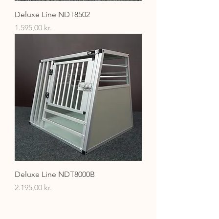
Deluxe Line NDT8502
Pris
1.595,00 kr.
Deluxe Line NDT8000B
Pris
2.195,00 kr.