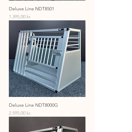
Deluxe Line NDT8501
Pris
1.395,00 kr.
Deluxe Line NDT8000G
Pris
2.595,00 kr.