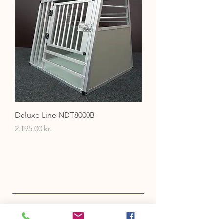
Deluxe Line NDT8000B
Pris
2.195,00 kr.