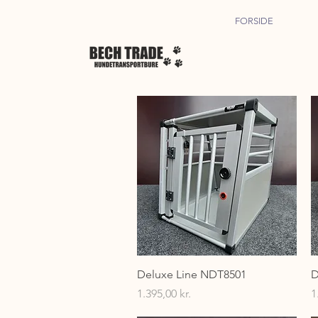
FORSIDE
Hurtigvisning
Deluxe Line NDT8501
D
Pris
P
1.395,00 kr.
1