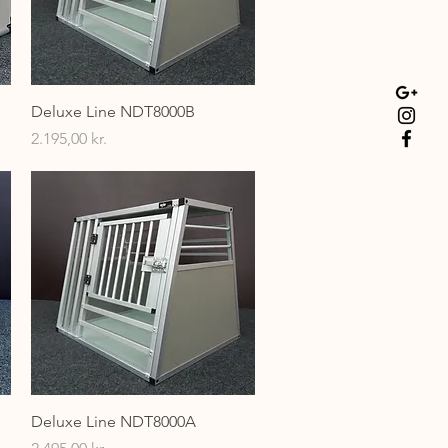
Hurtigvisning
Deluxe Line NDT8000B
Pris
2.195,00 kr.
Hurtigvisning
Deluxe Line NDT8000A
Pris