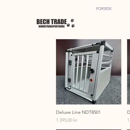
FORSIDE
Hurtigvisning
Deluxe Line NDT8501
D
Pris
P
1.395,00 kr.
1