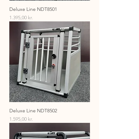
Deluxe Line NDT8501
Pris
1.395,00 kr.
Deluxe Line NDT8502
Pris
1.595,00 kr.