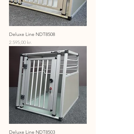
Deluxe Line NDT8508
Pris
2.595,00 kr.
Deluxe Line NDT8503