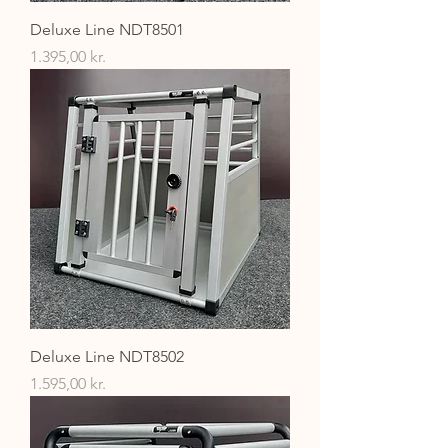
Deluxe Line NDT8501
Pris
1.395,00 kr.
Deluxe Line NDT8502
Pris
1.595,00 kr.