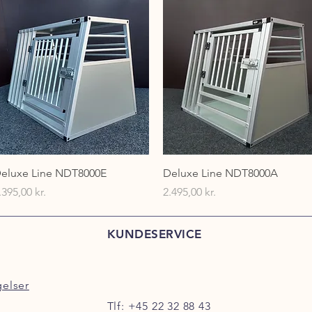
Hurtigvisning
Hurtigvisning
eluxe Line NDT8000E
Deluxe Line NDT8000A
ris
Pris
.395,00 kr.
2.495,00 kr.
KUNDESERVICE
gelser
Tlf:
+45 22 32 88 43