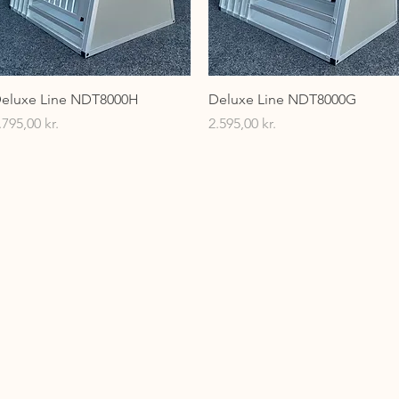
Hurtigvisning
Hurtigvisning
eluxe Line NDT8000H
Deluxe Line NDT8000G
ris
Pris
.795,00 kr.
2.595,00 kr.