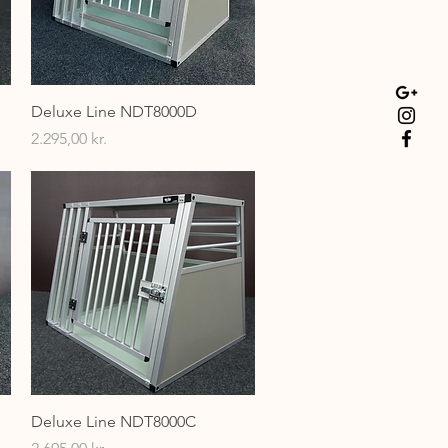
Hurtigvisning
Deluxe Line NDT8000D
Pris
2.295,00 kr.
Hurtigvisning
Deluxe Line NDT8000C
Pris